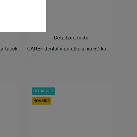
Detail produktu
artáček
CARE+ dentální párátko s nití 50 ks
ULTRASOFT
NOVINKA