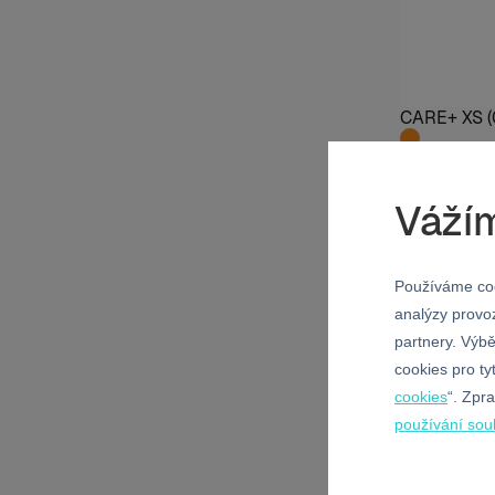
CARE+ XS (
Vážím
MIX
Používáme coo
analýzy provoz
partnery. Výb
cookies pro ty
cookies
“. Zpr
používání sou