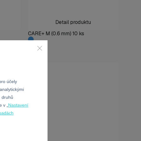
Detail produktu
CARE+ M (0.6 mm) 10 ks
ro účely
analytickými
h druhů
e v „
Nastavení
sadách