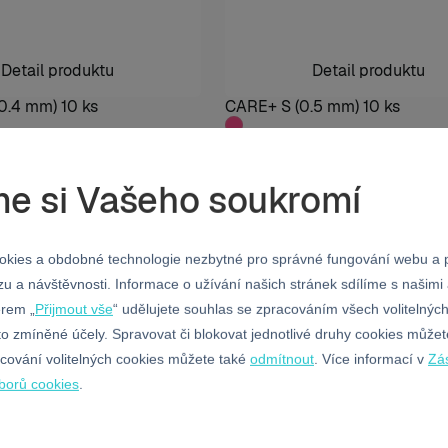
Detail produktu
Detail produktu
0.4 mm) 10 ks
CARE+ S (0.5 mm) 10 ks
e si Vašeho soukromí
JEDNOSVAZKOVÝ KARTÁČEK
kies a obdobné technologie nezbytné pro správné fungování webu a p
u a návštěvnosti. Informace o užívání našich stránek sdílíme s našimi 
ěrem „
Přijmout vše
“ udělujete souhlas se zpracováním všech volitelnýc
to zmíněné účely. Spravovat či blokovat jednotlivé druhy cookies můžet
acování volitelných cookies můžete také
odmítnout
. Více informací v
Zá
borů cookies
.