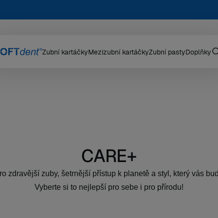
Zubní kartáčky
Mezizubní kartáčky
Zubní pasty
Doplňky
CARE+
o zdravější zuby, šetrnější přístup k planetě a styl, který vás b
Vyberte si to nejlepší pro sebe i pro přírodu!