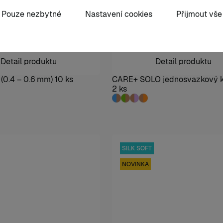
Pouze nezbytné
Nastavení cookies
Přijmout vše
Detail produktu
Detail produktu
0.4 – 0.6 mm) 10 ks
CARE+ SOLO jednosvazkový k
2 ks
SILK SOFT
NOVINKA